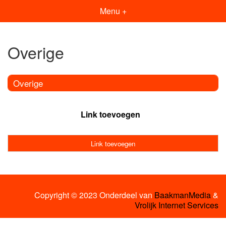
Menu +
Overige
Overige
Link toevoegen
Link toevoegen
Copyright © 2023 Onderdeel van
BaakmanMedia
&
Vrolijk Internet Services